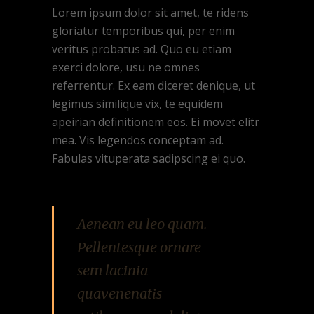
Lorem ipsum dolor sit amet, te ridens
gloriatur temporibus qui, per enim
veritus probatus ad. Quo eu etiam
exerci dolore, usu ne omnes
referrentur. Ex eam diceret denique, ut
legimus similique vix, te equidem
apeirian definitionem eos. Ei movet elitr
mea. Vis legendos conceptam ad.
Fabulas vituperata sadipscing ei quo.
Aenean eu leo quam.
Pellentesque ornare
sem lacinia
quavenenatis