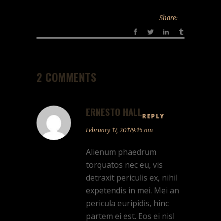
Share:
2 COMMENTS
ERNESTO HALL
REPLY
February 17, 20179:15 am
Alienum phaedrum
torquatos nec eu, vis
detraxit periculis ex, nihil
expetendis in mei. Mei an
pericula euripidis, hinc
partem ei est. Eos ei nisl