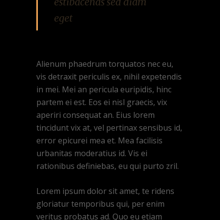
estibacenas sed diam
eget
Alienum phaedrum torquatos nec eu,
vis detraxit periculis ex, nihil expetendis
in mei. Mei an pericula euripidis, hinc
partem ei est. Eos ei nisl graecis, vix
aperiri consequat an. Eius lorem
tincidunt vix at, vel pertinax sensibus id,
error epicurei mea et. Mea facilisis
urbanitas moderatius id. Vis ei
rationibus definiebas, eu qui purto zril.
Lorem ipsum dolor sit amet, te ridens
gloriatur temporibus qui, per enim
veritus probatus ad. Quo eu etiam