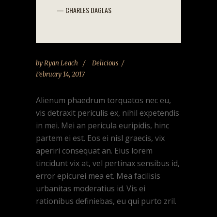
— CHARLES DAGLAS
by
Ryan Leach
Delicious
February 14, 2017
Alienum phaedrum torquatos nec eu,
vis detraxit periculis ex, nihil expetendis
in mei. Mei an pericula euripidis, hinc
partem ei est. Eos ei nisl graecis, vix
aperiri consequat an. Eius lorem
tincidunt vix at, vel pertinax sensibus id,
error epicurei mea et. Mea facilisis
urbanitas moderatius id. Vis ei
rationibus definiebas, eu qui purto zril.