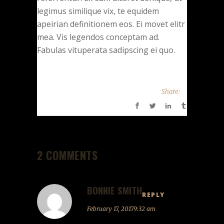
legimus similique vix, te equidem
apeirian definitionem eos. Ei movet elitr
mea. Vis legendos conceptam ad.
Fabulas vituperata sadipscing ei quo.
Share:
2 COMMENTS
BONNIE SMITH
REPLY
February 17, 20179:32 am