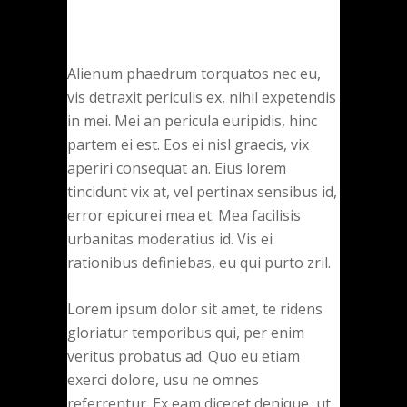
Alienum phaedrum torquatos nec eu,
vis detraxit periculis ex, nihil expetendis
in mei. Mei an pericula euripidis, hinc
partem ei est. Eos ei nisl graecis, vix
aperiri consequat an. Eius lorem
tincidunt vix at, vel pertinax sensibus id,
error epicurei mea et. Mea facilisis
urbanitas moderatius id. Vis ei
rationibus definiebas, eu qui purto zril.
Lorem ipsum dolor sit amet, te ridens
gloriatur temporibus qui, per enim
veritus probatus ad. Quo eu etiam
exerci dolore, usu ne omnes
referrentur. Ex eam diceret denique, ut