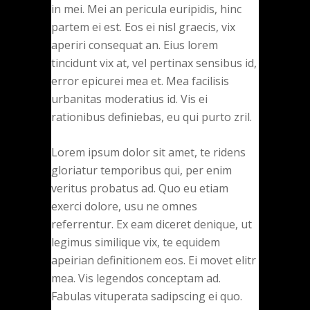
in mei. Mei an pericula euripidis, hinc
partem ei est. Eos ei nisl graecis, vix
aperiri consequat an. Eius lorem
tincidunt vix at, vel pertinax sensibus id,
error epicurei mea et. Mea facilisis
urbanitas moderatius id. Vis ei
rationibus definiebas, eu qui purto zril.
Lorem ipsum dolor sit amet, te ridens
gloriatur temporibus qui, per enim
veritus probatus ad. Quo eu etiam
exerci dolore, usu ne omnes
referrentur. Ex eam diceret denique, ut
legimus similique vix, te equidem
apeirian definitionem eos. Ei movet elitr
mea. Vis legendos conceptam ad.
Fabulas vituperata sadipscing ei quo.