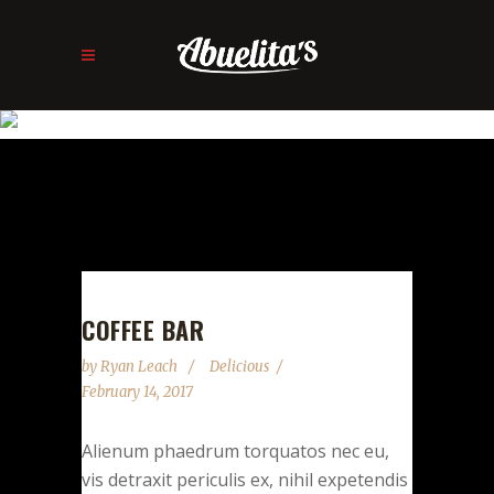
BLOG
COFFEE BAR
by
Ryan Leach
Delicious
February 14, 2017
Alienum phaedrum torquatos nec eu,
vis detraxit periculis ex, nihil expetendis