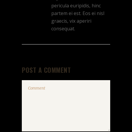
pericula euripidis, hinc
partem ei est. Eos ei nisl
graecis, vix aperiri
consequat.
POST A COMMENT