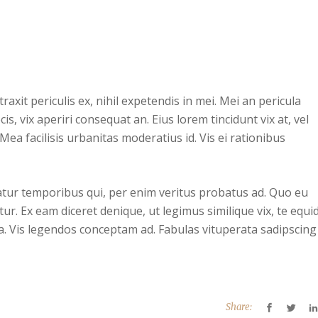
xit periculis ex, nihil expetendis in mei. Mei an pericula
cis, vix aperiri consequat an. Eius lorem tincidunt vix at, vel
Mea facilisis urbanitas moderatius id. Vis ei rationibus
iatur temporibus qui, per enim veritus probatus ad. Quo eu
ur. Ex eam diceret denique, ut legimus similique vix, te equ
ea. Vis legendos conceptam ad. Fabulas vituperata sadipscing
Share: