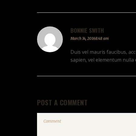
BONNIE SMITH
March 14, 20168:48 am
Duis vel mauris faucibus, acc
sapien, vel elementum nulla 
POST A COMMENT