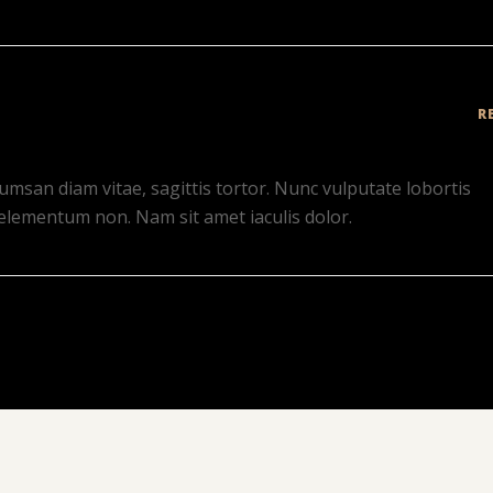
R
umsan diam vitae, sagittis tortor. Nunc vulputate lobortis
elementum non. Nam sit amet iaculis dolor.