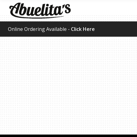
Online Ordering Available -
Click Here