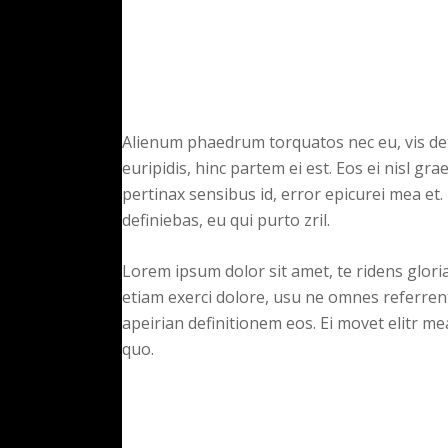
Alienum phaedrum torquatos nec eu, vis detra
euripidis, hinc partem ei est. Eos ei nisl grae
pertinax sensibus id, error epicurei mea et. 
definiebas, eu qui purto zril.
Lorem ipsum dolor sit amet, te ridens glor
etiam exerci dolore, usu ne omnes referrent
apeirian definitionem eos. Ei movet elitr m
quo.