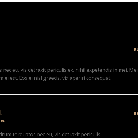
R
c eu, vis detraxit periculis ex, nihil expetendis in mei. Mei
 ei est. Eos ei nisl graecis, vix aperiri consequat.
L
R
8 am
um torquatos nec eu, vis detraxit periculis.