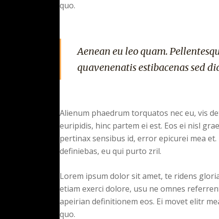
quo.
Aenean eu leo quam. Pellentesqu
quavenenatis estibacenas sed di
Alienum phaedrum torquatos nec eu, vis detra
euripidis, hinc partem ei est. Eos ei nisl grae
pertinax sensibus id, error epicurei mea et. 
definiebas, eu qui purto zril.
Lorem ipsum dolor sit amet, te ridens glor
etiam exerci dolore, usu ne omnes referrent
apeirian definitionem eos. Ei movet elitr m
quo.