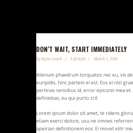
DON’T WAIT, START IMMEDIATELY
by
Ryan Leach
Lifestyle
March 3, 2016
Alienum phaedrum torquatos nec eu, vis detra
euripidis, hinc partem ei est. Eos ei nisl grae
pertinax sensibus id, error epicurei mea et. 
definiebas, eu qui purto zril.
Lorem ipsum dolor sit amet, te ridens glor
etiam exerci dolore, usu ne omnes referrent
apeirian definitionem eos. Ei movet elitr m