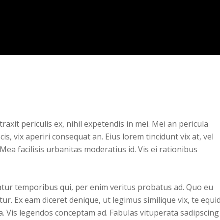
xit periculis ex, nihil expetendis in mei. Mei an pericula
cis, vix aperiri consequat an. Eius lorem tincidunt vix at, vel
Mea facilisis urbanitas moderatius id. Vis ei rationibus
iatur temporibus qui, per enim veritus probatus ad. Quo eu
ur. Ex eam diceret denique, ut legimus similique vix, te equ
ea. Vis legendos conceptam ad. Fabulas vituperata sadipscing