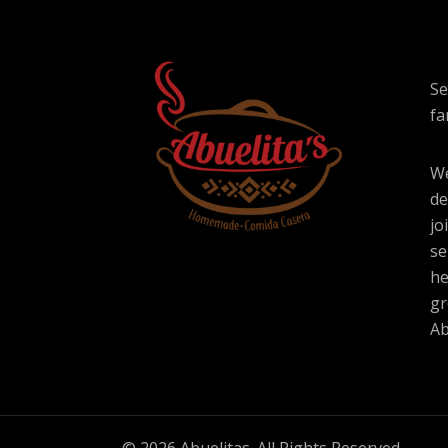
Se
fa
We
de
jo
se
he
gr
Ab