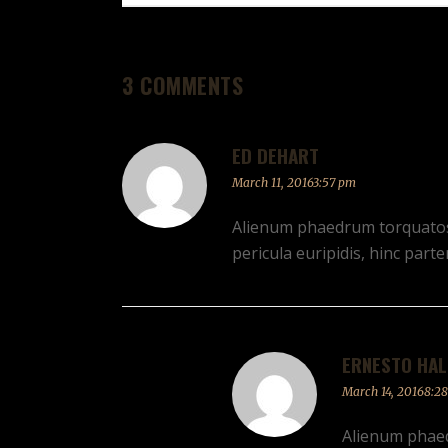
3 COMMENTS
ED DEHART
March 11, 20163:57 pm
Alienum phaedrum torquatos ne
pericula euripidis, hinc partem
ERNESTO HAL
March 14, 20168:2
Alienum phaedr