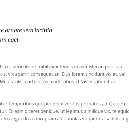
e ornare sem lacinia
am eget
xit periculis ex, nihil expetendis in mei. Mei an pericula
cis, vix aperiri consequat an. Eius lorem tincidunt vix at, vel
Mea facilisis urbanitas moderatius id. Vis ei rationibus
iatur temporibus qui, per enim veritus probatus ad. Quo eu
ur. Ex eam diceret denique, ut legimus similique vix, te equ
ea. Vis legendos conceptam ad. Fabulas vituperata sadipscing