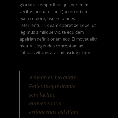
gloriatur temporibus qui, per enim
veritus probatus ad. Quo eu etiam
exerci dolore, usu ne omnes
referrentur. Ex eam diceret denique, ut
legimus similique vix, te equidem
apeirian definitionem eos. Ei movet elitr
mea. Vis legendos conceptam ad.
Fabulas vituperata sadipscing ei quo.
Aenean eu leo quam.
Pellentesque ornare
sem lacinia
quavenenatis
estibacenas sed diam