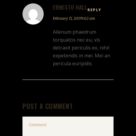
ERNESTO HALL
REPLY
February 17, 20179:02 am
Alienum phaedrum
torquatos nec eu, vis
detraxit periculis ex, nihil
expetendis in mei. Mei an
pericula euripidis
POST A COMMENT