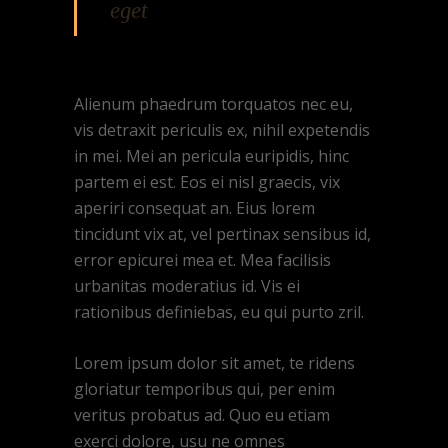
eget
Alienum phaedrum torquatos nec eu,
vis detraxit periculis ex, nihil expetendis
in mei. Mei an pericula euripidis, hinc
partem ei est. Eos ei nisl graecis, vix
aperiri consequat an. Eius lorem
tincidunt vix at, vel pertinax sensibus id,
error epicurei mea et. Mea facilisis
urbanitas moderatius id. Vis ei
rationibus definiebas, eu qui purto zril.
Lorem ipsum dolor sit amet, te ridens
gloriatur temporibus qui, per enim
veritus probatus ad. Quo eu etiam
exerci dolore, usu ne omnes