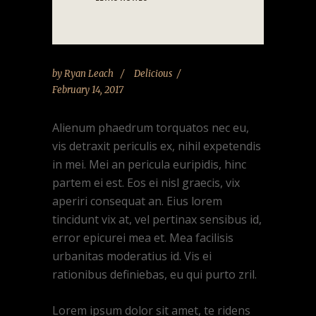
by
Ryan Leach
Delicious
February 14, 2017
Alienum phaedrum torquatos nec eu,
vis detraxit periculis ex, nihil expetendis
in mei. Mei an pericula euripidis, hinc
partem ei est. Eos ei nisl graecis, vix
aperiri consequat an. Eius lorem
tincidunt vix at, vel pertinax sensibus id,
error epicurei mea et. Mea facilisis
urbanitas moderatius id. Vis ei
rationibus definiebas, eu qui purto zril.
Lorem ipsum dolor sit amet, te ridens