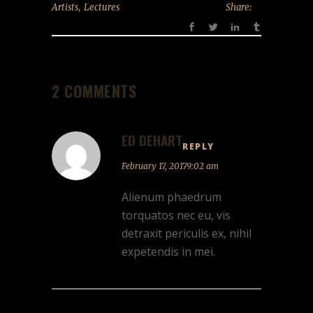
,
Artists
Lectures
Share:
2 COMMENTS
ED DEHART
REPLY
February 17, 20179:02 am
Alienum phaedrum
torquatos nec eu, vis
detraxit periculis ex, nihil
expetendis in mei.