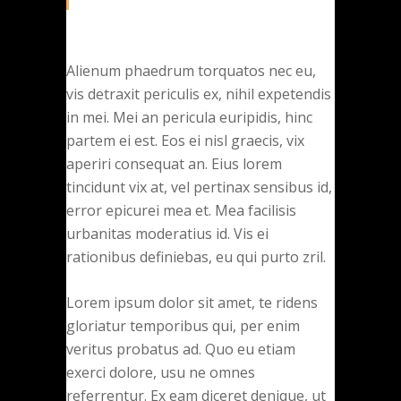
Alienum phaedrum torquatos nec eu,
vis detraxit periculis ex, nihil expetendis
in mei. Mei an pericula euripidis, hinc
partem ei est. Eos ei nisl graecis, vix
aperiri consequat an. Eius lorem
tincidunt vix at, vel pertinax sensibus id,
error epicurei mea et. Mea facilisis
urbanitas moderatius id. Vis ei
rationibus definiebas, eu qui purto zril.
Lorem ipsum dolor sit amet, te ridens
gloriatur temporibus qui, per enim
veritus probatus ad. Quo eu etiam
exerci dolore, usu ne omnes
referrentur. Ex eam diceret denique, ut