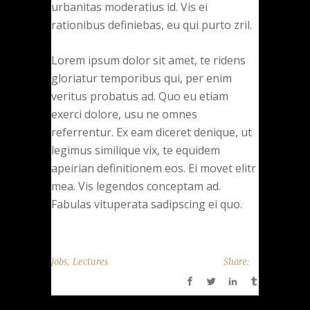
urbanitas moderatius id. Vis ei
rationibus definiebas, eu qui purto zril.
Lorem ipsum dolor sit amet, te ridens
gloriatur temporibus qui, per enim
veritus probatus ad. Quo eu etiam
exerci dolore, usu ne omnes
referrentur. Ex eam diceret denique, ut
legimus similique vix, te equidem
apeirian definitionem eos. Ei movet elitr
mea. Vis legendos conceptam ad.
Fabulas vituperata sadipscing ei quo.
,
Jobs
Lectures
Share: