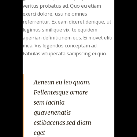
veritus probatus ad. Quo eu etiam
exerci dolore, usu ne omnes
referrentur. Ex eam diceret denique, ut
legimus similique vix, te equidem
apeirian definitionem eos. Ei movet elitr
mea. Vis legendos conceptam ad.
Fabulas vituperata sadipscing ei quo.
Aenean eu leo quam.
Pellentesque ornare
sem lacinia
quavenenatis
estibacenas sed diam
eget