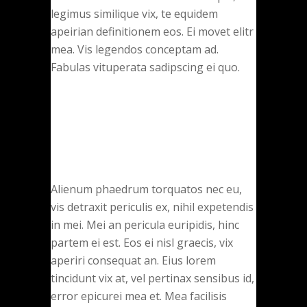
legimus similique vix, te equidem
apeirian definitionem eos. Ei movet elitr
mea. Vis legendos conceptam ad.
Fabulas vituperata sadipscing ei quo.
Alienum phaedrum torquatos nec eu,
vis detraxit periculis ex, nihil expetendis
in mei. Mei an pericula euripidis, hinc
partem ei est. Eos ei nisl graecis, vix
aperiri consequat an. Eius lorem
tincidunt vix at, vel pertinax sensibus id,
error epicurei mea et. Mea facilisis