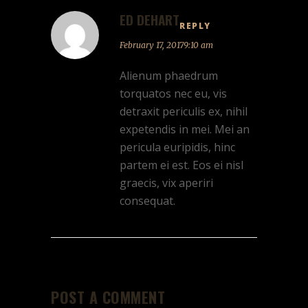
ED DEHART
REPLY
February 17, 20179:10 am
Alienum phaedrum
torquatos nec eu, vis
detraxit periculis ex, nihil
expetendis in mei. Mei an
pericula euripidis, hinc
partem ei est. Eos ei nisl
graecis, vix aperiri
consequat.
POST A COMMENT