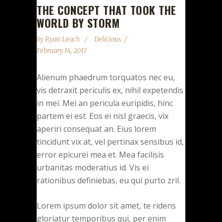
THE CONCEPT THAT TOOK THE
WORLD BY STORM
by
Ryan Leach
Delicious
February 14, 2017
Alienum phaedrum torquatos nec eu,
vis detraxit periculis ex, nihil expetendis
in mei. Mei an pericula euripidis, hinc
partem ei est. Eos ei nisl graecis, vix
aperiri consequat an. Eius lorem
tincidunt vix at, vel pertinax sensibus id,
error epicurei mea et. Mea facilisis
urbanitas moderatius id. Vis ei
rationibus definiebas, eu qui purto zril.
Lorem ipsum dolor sit amet, te ridens
gloriatur temporibus qui, per enim