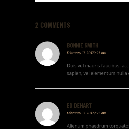
2 COMMENTS
BONNIE SMITH
February 17, 20179:23 am
Duis vel mauris faucibus, acc
sapien, vel elementum nulla 
ED DEHART
February 17, 20179:23 am
Alienum phaedrum torquatos ne