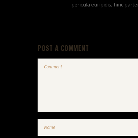
pericula euripidis, hinc partem
POST A COMMENT