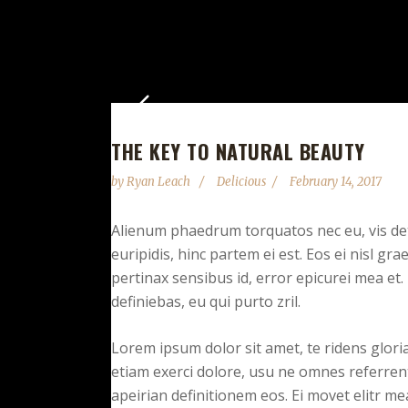
THE KEY TO NATURAL BEAUTY
by
Ryan Leach
Delicious
February 14, 2017
Alienum phaedrum torquatos nec eu, vis detra
euripidis, hinc partem ei est. Eos ei nisl grae
pertinax sensibus id, error epicurei mea et. 
definiebas, eu qui purto zril.
Lorem ipsum dolor sit amet, te ridens glor
etiam exerci dolore, usu ne omnes referrent
apeirian definitionem eos. Ei movet elitr m