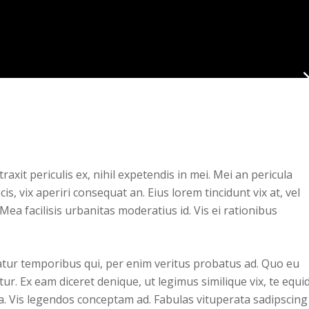
xit periculis ex, nihil expetendis in mei. Mei an pericula
cis, vix aperiri consequat an. Eius lorem tincidunt vix at, vel
Mea facilisis urbanitas moderatius id. Vis ei rationibus
iatur temporibus qui, per enim veritus probatus ad. Quo eu
ur. Ex eam diceret denique, ut legimus similique vix, te equ
ea. Vis legendos conceptam ad. Fabulas vituperata sadipscing