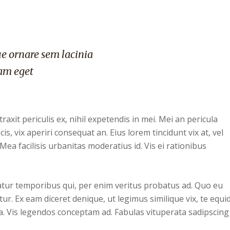
e ornare sem lacinia
am eget
xit periculis ex, nihil expetendis in mei. Mei an pericula
cis, vix aperiri consequat an. Eius lorem tincidunt vix at, vel
Mea facilisis urbanitas moderatius id. Vis ei rationibus
iatur temporibus qui, per enim veritus probatus ad. Quo eu
ur. Ex eam diceret denique, ut legimus similique vix, te equ
ea. Vis legendos conceptam ad. Fabulas vituperata sadipscing