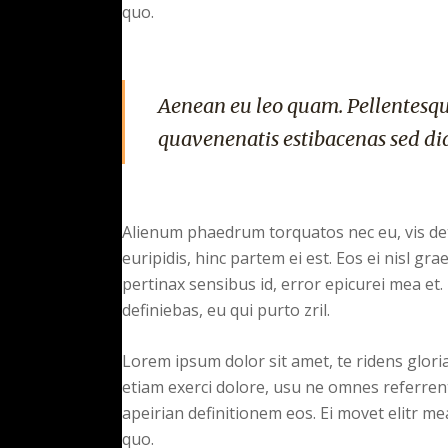
quo.
Aenean eu leo quam. Pellentesqu
quavenenatis estibacenas sed di
Alienum phaedrum torquatos nec eu, vis detra
euripidis, hinc partem ei est. Eos ei nisl grae
pertinax sensibus id, error epicurei mea et. 
definiebas, eu qui purto zril.
Lorem ipsum dolor sit amet, te ridens glor
etiam exerci dolore, usu ne omnes referrent
apeirian definitionem eos. Ei movet elitr m
quo.