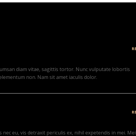
R
umsan diam vitae, sagittis tortor. Nunc vulputate lobortis
elementum non. Nam sit amet iaculis dolor.
R
c eu, vis detraxit periculis ex, nihil expetendis in mei. Mei