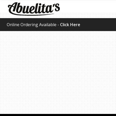
Online Ordering Available -
Click Here