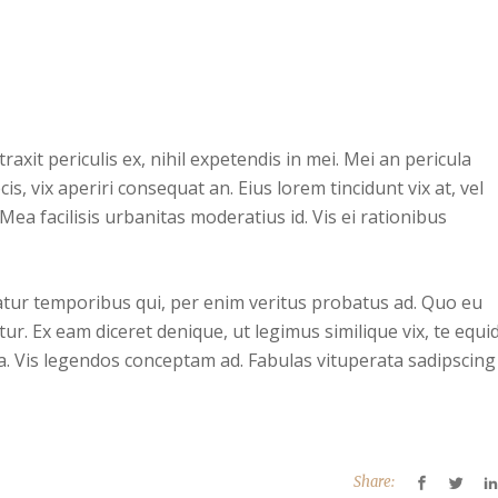
xit periculis ex, nihil expetendis in mei. Mei an pericula
cis, vix aperiri consequat an. Eius lorem tincidunt vix at, vel
Mea facilisis urbanitas moderatius id. Vis ei rationibus
iatur temporibus qui, per enim veritus probatus ad. Quo eu
ur. Ex eam diceret denique, ut legimus similique vix, te equ
ea. Vis legendos conceptam ad. Fabulas vituperata sadipscing
Share: