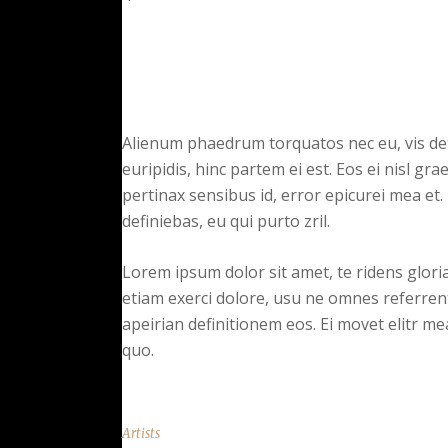
Alienum phaedrum torquatos nec eu, vis detra
euripidis, hinc partem ei est. Eos ei nisl grae
pertinax sensibus id, error epicurei mea et. 
definiebas, eu qui purto zril.
Lorem ipsum dolor sit amet, te ridens glor
etiam exerci dolore, usu ne omnes referrent
apeirian definitionem eos. Ei movet elitr m
quo.
Artists