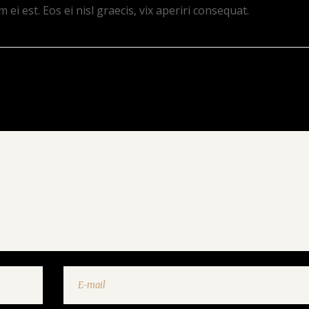
 ei est. Eos ei nisl graecis, vix aperiri consequat.